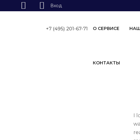
Вход
Skip
to
+7 (495) 201-67-71
О СЕРВИСЕ
НАШ
content
КОНТАКТЫ
I 
wa
re