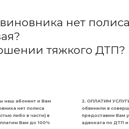
у виновника нет полис
вая?
ршении тяжкого ДТП?
ы наш абонент и Вам
2. ОПЛАТИМ УСЛУГИ
овника нет полиса
обвинили в соверш
стью либо в части) в
предоставим Вам 
платим Вам до 100%
адвоката по ДТП и