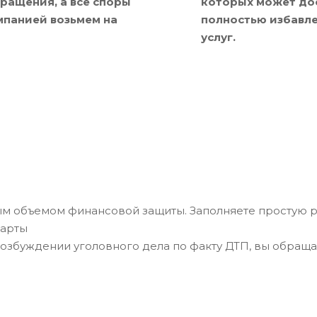
ращения, а все споры
которых может дос
мпанией возьмем на
полностью избавле
услуг.
м объемом финансовой защиты. Заполняете простую р
карты
озбуждении уголовного дела по факту ДТП, вы обраща