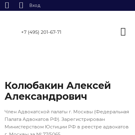
Вход
Skip
to
content
+7 (495) 201-67-71
Колюбакин Алексей
Александрович
Член Адвокатской палаты г. Москвы (Федеральная
Палата Адвокатов РФ). Зарегистрирован
Министерством Юстиции РФ в реестре адвокатов
г. Москвы за № 77/5065