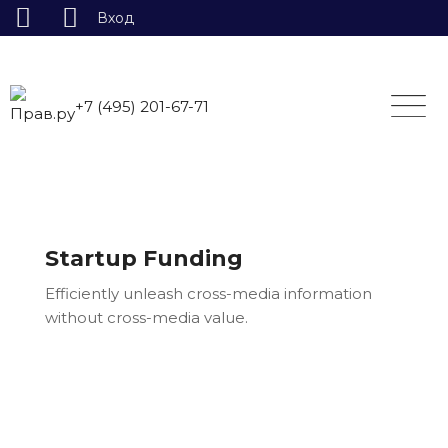
Вход
Skip
to
content
+7 (495) 201-67-71
Startup Funding
Efficiently unleash cross-media information
without cross-media value.