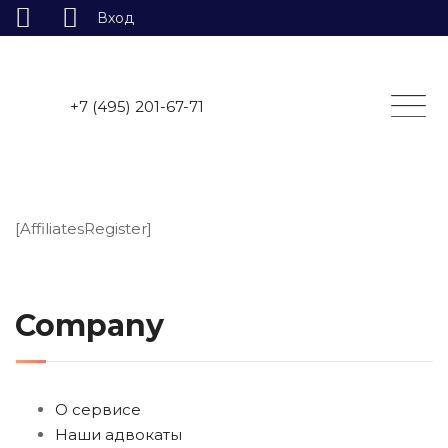
Вход
Skip
to
content
+7 (495) 201-67-71
[AffiliatesRegister]
Company
О сервисе
Наши адвокаты